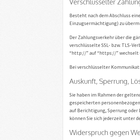
Verschlüsselter Zahlun
Besteht nach dem Abschluss eine
Einzugsermächtigung) zu übermi
Der Zahlungsverkehr über die gän
verschlüsselte SSL- bzw. TLS-Ver
“http://” auf “https://” wechsel
Bei verschlüsselter Kommunikati
Auskunft, Sperrung, L
Sie haben im Rahmen der geltend
gespeicherten personenbezogene
auf Berichtigung, Sperrung ode
können Sie sich jederzeit unter
Widerspruch gegen We