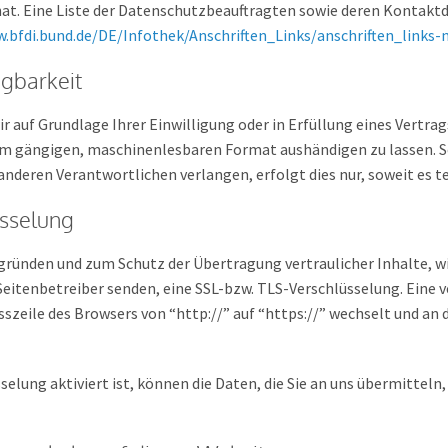
at. Eine Liste der Datenschutzbeauftragten sowie deren Kontak
.bfdi.bund.de/DE/Infothek/Anschriften_Links/anschriften_links-
gbarkeit
ir auf Grundlage Ihrer Einwilligung oder in Erfüllung eines Vertra
nem gängigen, maschinenlesbaren Format aushändigen zu lassen. So
nderen Verantwortlichen verlangen, erfolgt dies nur, soweit es t
üsselung
sgründen und zum Schutz der Übertragung vertraulicher Inhalte, 
s Seitenbetreiber senden, eine SSL-bzw. TLS-Verschlüsselung. Eine 
esszeile des Browsers von “http://” auf “https://” wechselt und an
elung aktiviert ist, können die Daten, die Sie an uns übermitteln