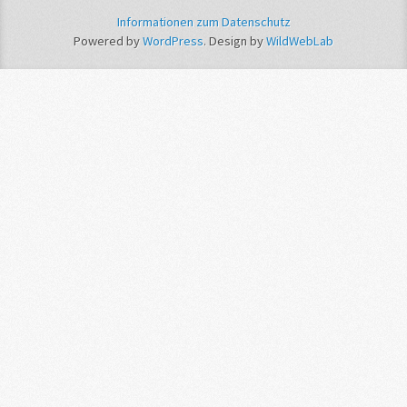
Informationen zum Datenschutz
Powered by
WordPress
. Design by
WildWebLab